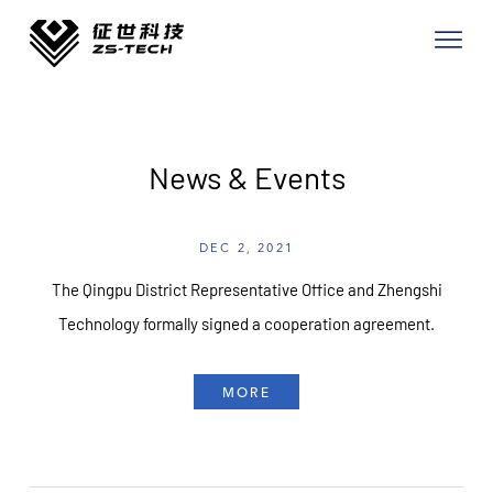
News & Events
DEC 2, 2021
The Qingpu District Representative Office and Zhengshi
Technology formally signed a cooperation agreement.
MORE
MORE